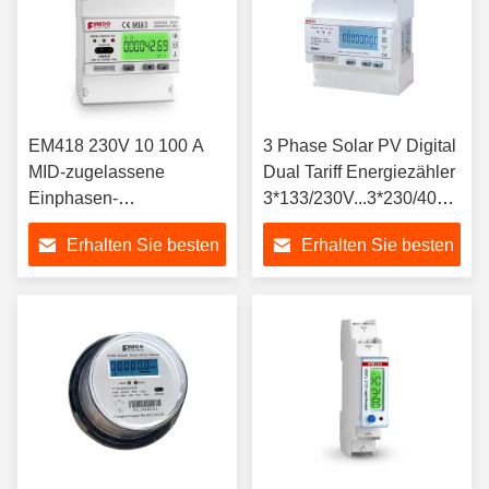
EM418 230V 10 100 A
3 Phase Solar PV Digital
MID-zugelassene
Dual Tariff Energiezähler
Einphasen-
3*133/230V...3*230/400V
Energiezähler mit
5 65 A -25 bis 55
Erhalten Sie besten
Erhalten Sie besten
digitaler Anzeige und
RS485
Preis
Preis