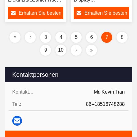
mit nur digitaler Anzeige
Wechselstromstatischer
Erhalten Sie besten
Erhalten Sie besten
elektrischer
Energiezähler Zähler
Preis
Preis
OEM
3
4
5
6
7
8
9
10
Kontaktpersonen
Kontaktpersonen:
Mr. Kevin Tian
Tel.:
86--18516748288