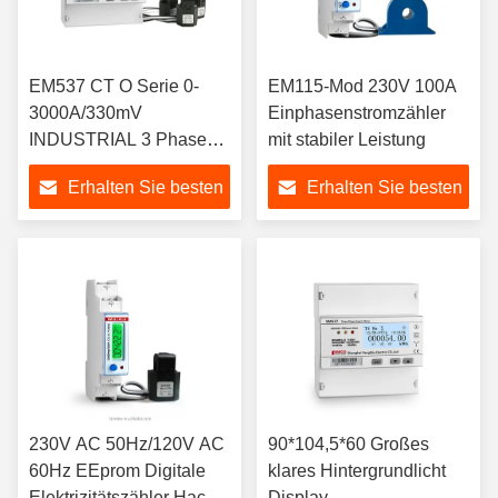
EM537 CT O Serie 0-
EM115-Mod 230V 100A
3000A/330mV
Einphasenstromzähler
INDUSTRIAL 3 Phasen
mit stabiler Leistung
KWh-Meter MULTI-
Erhalten Sie besten
Erhalten Sie besten
FUNKTION RS485
MODBUS RTU
Preis
Preis
intelligenter
Energiemesser
230V AC 50Hz/120V AC
90*104,5*60 Großes
60Hz EEprom Digitale
klares Hintergrundlicht
Elektrizitätszähler Hack
Display