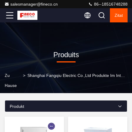
salesmanager@fineco.cn
86--18516748288
Zitat
Produits
Zu
>
Shanghai Fangqiu Electric Co.,ltd Produkte Im Internet
Hause
Produkt