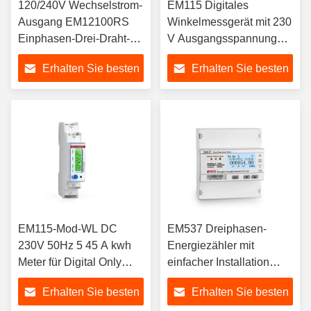
120/240V Wechselstrom-
EM115 Digitales
Ausgang EM12100RS
Winkelmessgerät mit 230
Einphasen-Drei-Draht-
V Ausgangsspannung
elektronische Steckdose-
und 5 45 A
Erhalten Sie besten
Erhalten Sie besten
Meter mit OEM
Messenergiebereich
Preis
Preis
EM115-Mod-WL DC
EM537 Dreiphasen-
230V 50Hz 5 45 A kwh
Energiezähler mit
Meter für Digital Only
einfacher Installation
Modbus RTU Smart
3*133/230V bis
Erhalten Sie besten
Erhalten Sie besten
Wireless Lora
3*230/400V 5 65 A