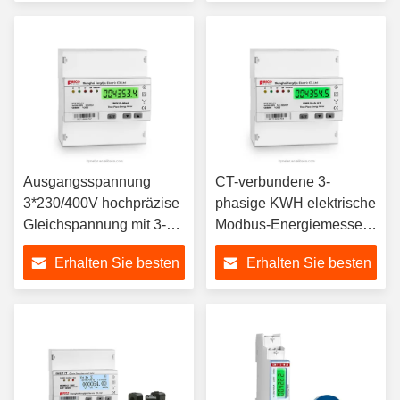
Energiezähler
Preis
Preis
Ausgangsspannung
CT-verbundene 3-
3*230/400V hochpräzise
phasige KWH elektrische
Gleichspannung mit 3-
Modbus-Energiemesser
phasigem elektrischem
mit individueller
Erhalten Sie besten
Erhalten Sie besten
Messgerät mit Störgerät
Nennstrom
Preis
Preis