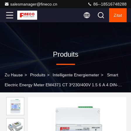
salesmanager@fineco.cn
86--18516748288
Zitat
Produits
Zu Hause
>
Produits
>
Intelligente Energiemeter
>
Smart
Electric Energy Meter EM4371 CT 3*230/400V 1.5 6 A 4 DIN-
Module für drei Phasen