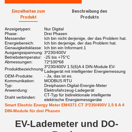
Einzelheiten zum
Beschreibung des
Produkt
Produkts
Anzeigetypen:
Nur Digital
Phase:
Drei Phasen
Messender
Ich bin nicht derjenige, der das Problem hat.
Energiebereich:
Ich bin derjenige, der das Problem hat.
Genauigkeitsklasse:
Ich bin ein Informant.1
Ausgangsspannung:
3*230/400V
Betriebstemperatur:
-25 bis +75°C
Abmessungen:
72*100*68
3*230/400V 1.5(6)A 4 DIN-Module EV-
Produktbezeichnung:
Ladegerät mit intelligenter Energiemessung
OEM-Produkte:
- Ja, das ist es.
Kommunikation:
MODBUS RTU
Typ:
Dreiphasen-Digital-Energie-Meter
Anwendung:
Elektrofahrzeug-Ladegerät
CT-Typ für bidirektionale intelligente
Draht verbinden:
elektrische Energiemessgeräte
Smart Electric Energy Meter EM4371 CT 3*230/400V 1.5 6 A 4
DIN-Module für drei Phasen
EV-Lademeter und DO-