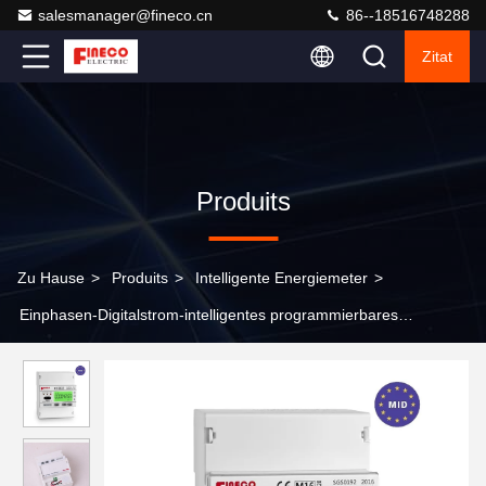
salesmanager@fineco.cn
86--18516748288
Zitat
Produits
Zu Hause
>
Produits
>
Intelligente Energiemeter
>
Einphasen-Digitalstrom-intelligentes programmierbares
Energiemesser 230V 10 100 A MID genehmigt