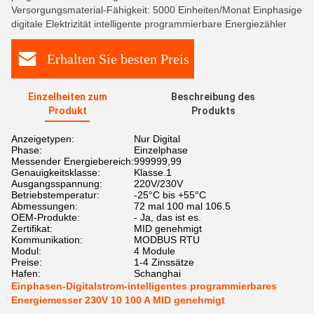
Versorgungsmaterial-Fähigkeit: 5000 Einheiten/Monat Einphasige
digitale Elektrizität intelligente programmierbare Energiezähler
Erhalten Sie besten Preis
Einzelheiten zum
Beschreibung des
Produkt
Produkts
Anzeigetypen:
Nur Digital
Phase:
Einzelphase
Messender Energiebereich:
999999,99
Genauigkeitsklasse:
Klasse.1
Ausgangsspannung:
220V/230V
Betriebstemperatur:
-25°C bis +55°C
Abmessungen:
72 mal 100 mal 106.5
OEM-Produkte:
- Ja, das ist es.
Zertifikat:
MID genehmigt
Kommunikation:
MODBUS RTU
Modul:
4 Module
Preise:
1-4 Zinssätze
Hafen:
Schanghai
Einphasen-Digitalstrom-intelligentes programmierbares
Energiemesser 230V 10 100 A MID genehmigt