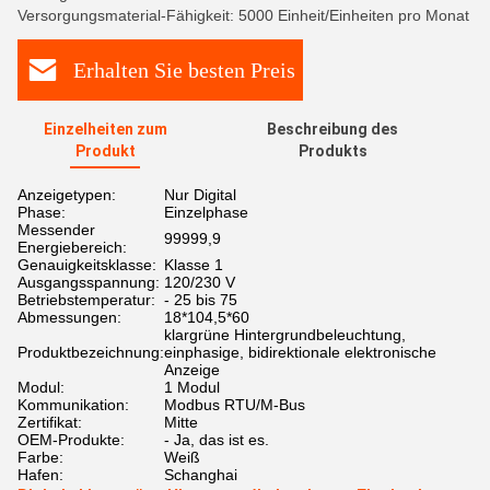
Versorgungsmaterial-Fähigkeit: 5000 Einheit/Einheiten pro Monat
Erhalten Sie besten Preis
Einzelheiten zum
Beschreibung des
Produkt
Produkts
Anzeigetypen:
Nur Digital
Phase:
Einzelphase
Messender
99999,9
Energiebereich:
Genauigkeitsklasse:
Klasse 1
Ausgangsspannung:
120/230 V
Betriebstemperatur:
- 25 bis 75
Abmessungen:
18*104,5*60
klargrüne Hintergrundbeleuchtung,
Produktbezeichnung:
einphasige, bidirektionale elektronische
Anzeige
Modul:
1 Modul
Kommunikation:
Modbus RTU/M-Bus
Zertifikat:
Mitte
OEM-Produkte:
- Ja, das ist es.
Farbe:
Weiß
Hafen:
Schanghai