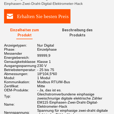
Einphasen-Zwei-Draht-Digital-Elektrometer-Hack
Erhalten Sie besten Preis
Einzelheiten zum
Beschreibung des
Produkt
Produkts
Anzeigetypen:
Nur Digital
Phase:
Einzelphase
Messender
99999,9
Energiebereich:
Genauigkeitsklasse:
Klasse 1
Ausgangsspannung:
230 V
Betriebstemperatur:
- 25 bis 75
Abmessungen:
18*104,5*60
Modul:
1 Modul
Kommunikation:
Modbus RTU/M-Bus
Zertifikat:
Mitte
OEM-Produkte:
- Ja, das ist es.
Gleichstromverbundene einphasige
Typ:
zweischnurige digitale elektrische Zähler
EM115 Einphasen-Zwei-Draht-Digital-
Name:
Elektrometer-Hack
Spannung für einphasige zwei-draht digitale
Nennspannung: