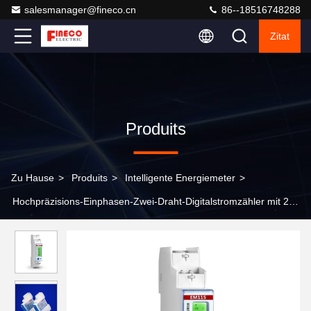
salesmanager@fineco.cn
86--18516748288
Zitat
Produits
Zu Hause
>
Produits
>
Intelligente Energiemeter
>
Hochpräzisions-Einphasen-Zwei-Draht-Digitalstromzähler mit 230
V 5 45 A Kapazität