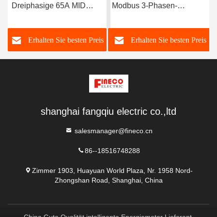
Dreiphasige 65A MID
Modbus 3-Phasen-
or
zugelassene Modbus-
Leistungs-Analysator
KWH-Meter für intelligente
EM4373 CT 3*230/400V
s
Erhalten Sie besten Preis
Erhalten Sie besten Preis
Energieanalyse
0,05-5 6 A
shanghai fangqiu electric co.,ltd
salesmanager@fineco.cn
86--18516748288
Zimmer 1903, Huayuan World Plaza, Nr. 1958 Nord-
Zhongshan Road, Shanghai, China