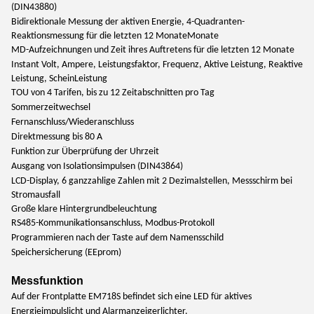
(DIN43880)
Bidirektionale Messung der aktiven Energie, 4-Quadranten-
Reaktionsmessung für die letzten 12 Monate
Monate
MD-Aufzeichnungen und Zeit ihres Auftretens für die letzten 12 Monate
Instant Volt, Ampere, Leistungsfaktor, Frequenz, Aktive Leistung, Reaktive
Leistung, Schein
Leistung
TOU von 4 Tarifen, bis zu 12 Zeitabschnitten pro Tag
Sommerzeitwechsel
Fernanschluss/Wiederanschluss
Direktmessung bis 80 A
Funktion zur Überprüfung der Uhrzeit
Ausgang von Isolationsimpulsen (DIN43864)
LCD-Display, 6 ganzzahlige Zahlen mit 2 Dezimalstellen, Messschirm bei
Stromausfall
Große klare Hintergrundbeleuchtung
RS485-Kommunikationsanschluss, Modbus-Protokoll
Programmieren nach der Taste auf dem Namensschild
Speichersicherung (EEprom)
Messfunktion
Auf der Frontplatte EM718S befindet sich eine LED für aktives
Energieimpulslicht und Alarmanzeigerlichter.