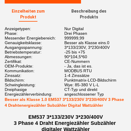
Einzelheiten zum
Beschreibung des
Produkt
Produkts
Anzeigetypen:
Nur Digital
Phase:
Drei Phasen
Messender Energiebereich:
999999,99
Genauigkeitsklasse:
Besser als Klasse eins.0
Ausgangsspannung:
3*133/230V, 3*230/400V
Betriebstemperatur:
-25 bis +75
Abmessungen:
90*104,5*60
Zertifikat:
CE-Nummern
OEM-Produkte:
- Ja, das ist es.
Kommunikation:
MODBUS RTU
Zinssatz:
1-4 Zinssätze
Bildschirm:
Punktmatrix-LCD-Bildschirm
Schwingleistung:
Wye: 85-380 V L-L
Dreiphasige
CT-Typ und direkt
Energiezählerverbindung:
angeschlossener Typ
Besser als Klasse 1.0 EM537 3*133/230V 3*230/400V 3 Phase
4 Drahtenergiezähler Subzähler Digital Wattzähler
EM537 3*133/230V 3*230/400V
3 Phase 4 Draht Energiezähler Subzähler 
digitaler Wattzähler