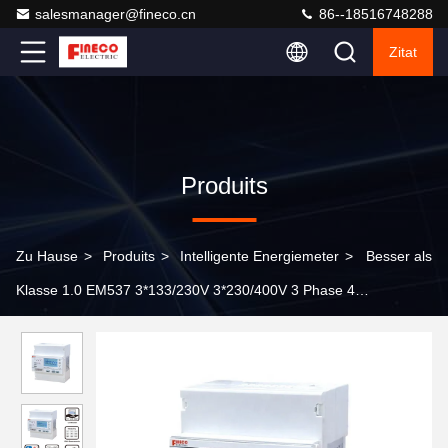
salesmanager@fineco.cn
86--18516748288
Zitat
Produits
Zu Hause
>
Produits
>
Intelligente Energiemeter
>
Besser als
Klasse 1.0 EM537 3*133/230V 3*230/400V 3 Phase 4
Drahtenergiezähler Subzähler Digital Wattzähler