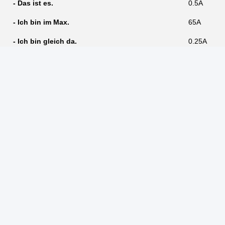
- Das ist es.
0.5A
- Ich bin im Max.
65A
- Ich bin gleich da.
0.25A
- Ist
20 mA
Stromverbrauch von Stromkreisen (VA)
< 0.01
Stromverbrauch von Spannungsschaltkreisen
< 1,3 W
((W)