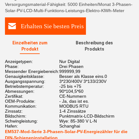
Versorgungsmaterial-Fähigkeit: 5000 Einheiten/Monat 3-Phasen-
Solar-PV-LCD-Multi-Funktions-Leistungs-Elektro-KlWh-Meter
Erhalten Sie besten Preis
Einzelheiten zum
Beschreibung des
Produkt
Produkts
Anzeigetypen:
Nur Digital
Phase:
Drei Phasen
Messender Energiebereich:
999999,99
Genauigkeitsklasse:
Besser als Klasse eins.0
Ausgangsspannung:
3*230/400V 3*133/230V
Betriebstemperatur:
-25 bis +75
Abmessungen:
90*104,5*60
Zertifikat:
CE-Nummern
OEM-Produkte:
- Ja, das ist es.
Kommunikation:
MODBUS RTU
Zinssatz:
1-4 Zinssätze
Bildschirm:
Punktmatrix-LCD-Bildschirm
Schwingleistung:
Wye: 85-380 V L-N
Hafen:
Schanghai
EM537-Mod-Serie 3-Phasen-Solar-PV-Energiezähler für die
DIN-Schieneninstallation