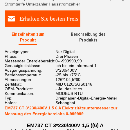
Stromtarife Unterzähler Hausstromzähler
Erhalten Sie besten Preis
Einzelheiten zum
Beschreibung des
Produkt
Produkts
Anzeigetypen:
Nur Digital
Phase:
Drei Phasen
Messender Energiebereich:
0---999999,99
Genauigkeitsklasse:
Ich bin ein Informant.1
Ausgangsspannung:
3*230/400V
Betriebstemperatur:
-25 bis +75°C
Abmessungen:
126*104,5*60
Zertifikat:
MID 0120/SGS0146
OEM-Produkte:
- Ja, das ist es.
Kommunikation:
MODBUS RTU
Typ:
Dreiphasen-Digital-Energie-Meter
Hafen:
Schanghai
EM737 CT 3*230/400V 1.5 6 A Elektrizitätsuntermesser zur
Messung des Energiebereichs 0-999999
EM737 CT 3*230/400V 1,5 ((6) A