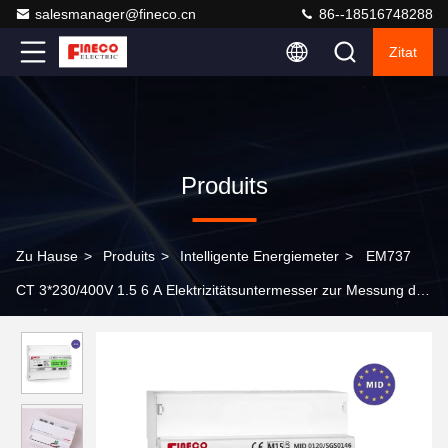
salesmanager@fineco.cn
86--18516748288
Zitat
Produits
Zu Hause
>
Produits
>
Intelligente Energiemeter
>
EM737
CT 3*230/400V 1.5 6 A Elektrizitätsuntermesser zur Messung des
Energiebereichs 0-999999