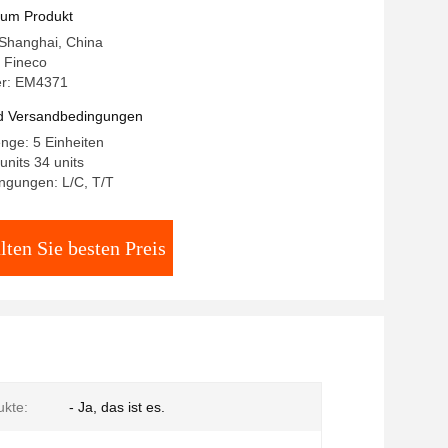
ntes KWH-Meter
zum Produkt
 Shanghai, China
 Fineco
r: EM4371
d Versandbedingungen
nge: 5 Einheiten
units 34 units
ngungen: L/C, T/T
lten Sie besten Preis
kte:
- Ja, das ist es.