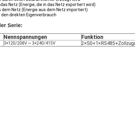
 das Netz (Energie, die in das Netz exportiert wird)
s dem Netz (Energie aus dem Netz importiert)
r den direkten Eigenverbrauch
er Serie:
Nennspannungen
Funktion
2×S0+1×RS485+Zollzug
3×120/208V ~ 3×240/415V