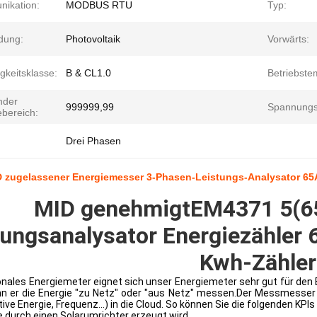
ikation:
MODBUS RTU
Typ:
dung:
Photovoltaik
Vorwärts:
gkeitsklasse:
B & CL1.0
Betriebste
nder
999999,99
Spannungs
ebereich:
Drei Phasen
 zugelassener Energiemesser 3-Phasen-Leistungs-Analysator 65
MID genehmigt
EM4371 5(65
tungsanalysator Energiezähler 
Kwh-Zähler
ionales Energiemeter eignet sich unser Energiemeter sehr gut für den E
nn er die Energie "zu Netz" oder "aus Netz" messen.Der Messmesser
tive Energie, Frequenz...) in die Cloud. So können Sie die folgenden K
ie durch einen Solarumrichter erzeugt wird