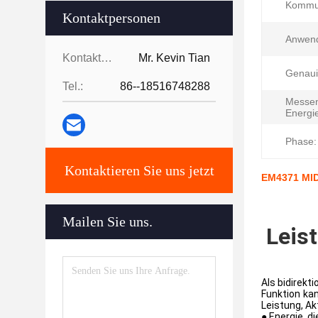
Kommun
Kontaktpersonen
Anwen
Kontaktpersonen:
Mr. Kevin Tian
Genaui
Tel.:
86--18516748288
Messe
Energi
Phase:
Kontaktieren Sie uns jetzt
EM4371 MID
Mailen Sie uns.
Leis
Als bidirekt
Funktion ka
Leistung, Ak
● Energie, d