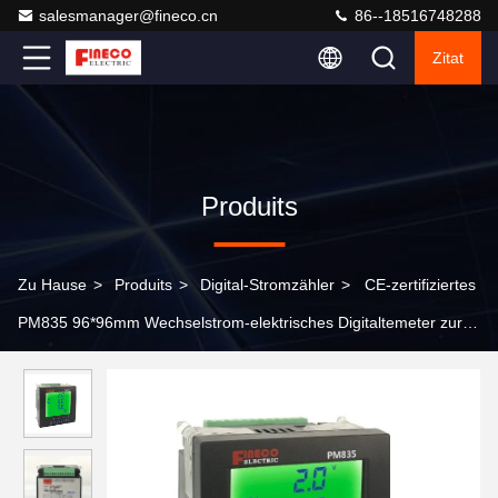
salesmanager@fineco.cn
86--18516748288
Zitat
Produits
Zu Hause
>
Produits
>
Digital-Stromzähler
>
CE-zertifiziertes
PM835 96*96mm Wechselstrom-elektrisches Digitaltemeter zur
Messung des Energiebereichs