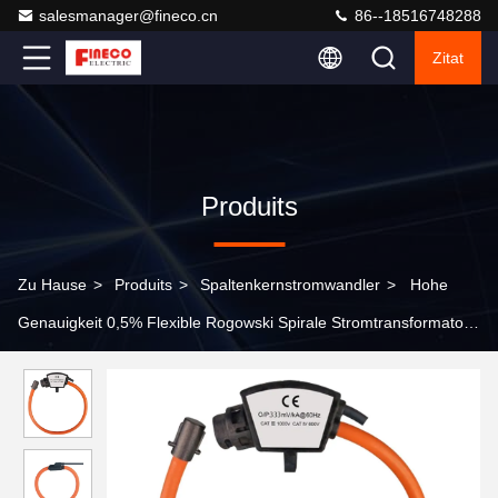
salesmanager@fineco.cn
86--18516748288
Zitat
Produits
Zu Hause
>
Produits
>
Spaltenkernstromwandler
>
Hohe
Genauigkeit 0,5% Flexible Rogowski Spirale Stromtransformator
Split-Kern 0,333V Ausgang