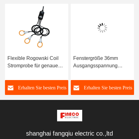
Flexible Rogowski Coil
Fenstergröße 36mm
Stromprobe für genaue
Ausgangsspannung
Wechselstrommessungen
50mV/kA 50Hz
1A-100kA
Wechselstromsonde
s
Erhalten Sie besten Preis
Erhalten Sie besten Preis
Flexible Rogowski-Spule
shanghai fangqiu electric co.,ltd