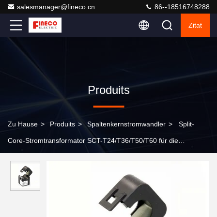
salesmanager@fineco.cn
86--18516748288
Zitat
Produits
Zu Hause
>
Produits
>
Spaltenkernstromwandler
>
Split-
Core-Stromtransformator SCT-T24/T36/T50/T60 für die
Einphasen-Energieüberwachung