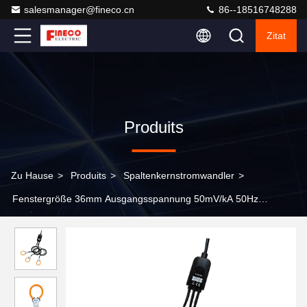
salesmanager@fineco.cn
86--18516748288
Zitat
Produits
Zu Hause
>
Produits
>
Spaltenkernstromwandler
>
Fenstergröße 36mm Ausgangsspannung 50mV/kA 50Hz
Wechselstromsonde Flexible Rogowski-Spule