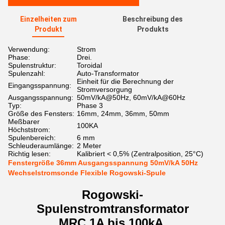
Einzelheiten zum
Beschreibung des
Produkt
Produkts
Verwendung:
Strom
Phase:
Drei.
Spulenstruktur:
Toroidal
Spulenzahl:
Auto-Transformator
Einheit für die Berechnung der
Eingangsspannung:
Stromversorgung
Ausgangsspannung:
50mV/kA@50Hz, 60mV/kA@60Hz
Typ:
Phase 3
Größe des Fensters:
16mm, 24mm, 36mm, 50mm
Meßbarer
100KA
Höchststrom:
Spulenbereich:
6 mm
Schleuderaumlänge:
2 Meter
Richtig lesen:
Kalibriert < 0,5% (Zentralposition, 25°C)
Fenstergröße 36mm Ausgangsspannung 50mV/kA 50Hz
Wechselstromsonde Flexible Rogowski-Spule
Rogowski-
Spulenstromtransformator
MRC 1A bis 100kA 